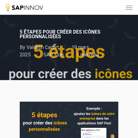
Skip
Men
to
main
content
5 ÉTAPES POUR CRÉER DES ICÔNES
PERSONNALISÉES
By
Valentin Cadart
19 mars
2025
SAP Fiori
1 min read